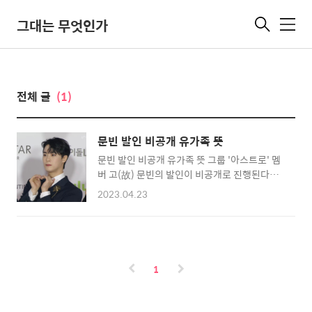
그대는 무엇인가
메
뉴
전체 글
(1)
문빈 발인 비공개 유가족 뜻
문빈 발인 비공개 유가족 뜻 그룹 '아스트로' 멤
버 고(故) 문빈의 발인이 비공개로 진행된다고
한다. 소속사 판타지오는 21일 "유가족분들의
2023.04.23
뜻에 따라 22일 발인식과 장지를 공개하지 않는
다"라며 "아스트로 멤버들과 유가족분들이 고
인의 마지막 가는 길을 아름답게 잘 보내드릴 수
있도록 취재진의 너그러운 양해를 재차 부탁드
린다"라고 밝혔다고 한다. 아울러 "더불어 깊은
1
애도를 보내주신 모든 분들께 감사의 뜻을 전한
다"라고 덧붙였다고 한다. 한편 문빈은 지난 19
일 오후 자택에서 숨진 채 발견됐다고 한다. 문