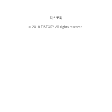
빈의 친동생인 그룹 '빌리' 멤버 문수아는 비보
를 접하고 바로 스케줄을 취소한 뒤 오빠 곁을
지켰다. '아스트로' 멤버 차은우는 미국 개인스
티스토리
케줄을 소화하던 중 귀국해 빈소를 찾았고, 군
복무 중인 '아스..
© 2018 TISTORY. All rights reserved.